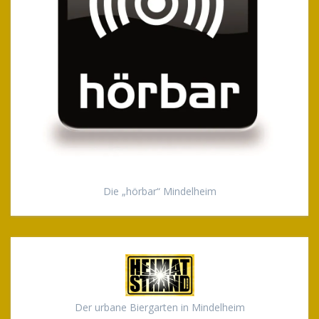
Die „hörbar“ Mindelheim
Der urbane Biergarten in Mindelheim